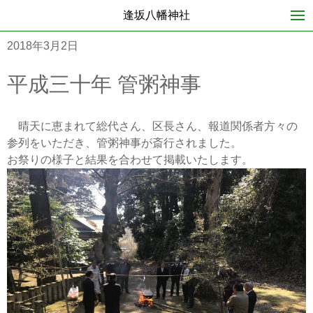
逢坂八幡神社
2018年3月2日
平成三十年 管粥神事
晴天に恵まれて総代さん、区長さん、報道関係者方々の
参列をいただき、管粥神事が斎行されました。
お祭りの様子と結果を合わせて掲載いたします。