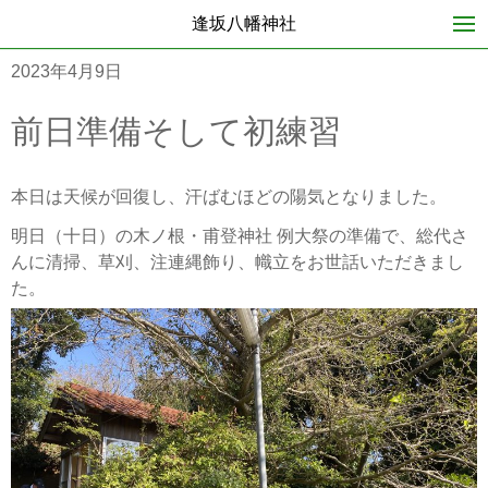
逢坂八幡神社
2023年4月9日
前日準備そして初練習
本日は天候が回復し、汗ばむほどの陽気となりました。
明日（十日）の木ノ根・甫登神社 例大祭の準備で、総代さ
んに清掃、草刈、注連縄飾り、幟立をお世話いただきまし
た。