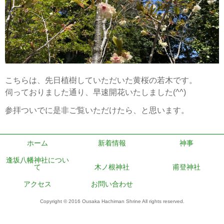
こちらは、先日植樹していただいた黄桜の若木です。
伺っておりました通り、早速開花いたしました(^^)
参拝ついでに是非ご覧いただけたら、と思います。
ホーム
新着情報
神事
逢坂八幡神社につい
て
木ノ根神社
甫登神社
アクセス
お問い合わせ
Copyright © 2016 Ousaka Hachiman Shrine All rights reserved.