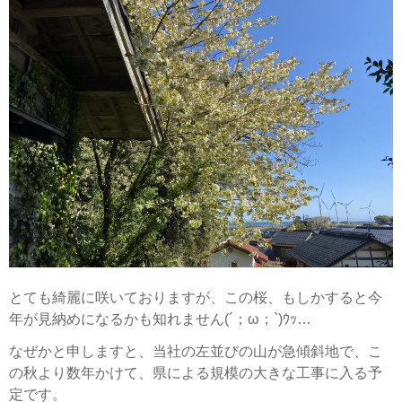
とても綺麗に咲いておりますが、この桜、もしかすると今
年が見納めになるかも知れません(´；ω；`)ｳｯ…
なぜかと申しますと、当社の左並びの山が急傾斜地で、こ
の秋より数年かけて、県による規模の大きな工事に入る予
定です。