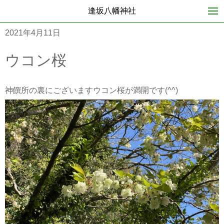
逢坂八幡神社
2021年4月11日
ウコン桜
神饌所の裏にございますウコン桜が満開です(^^)